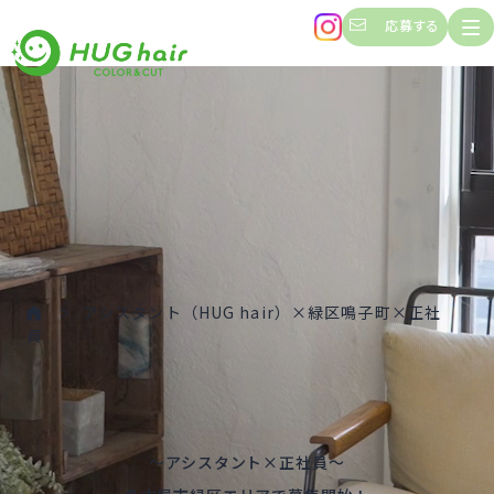
応募する
アシスタント（HUG hair）×緑区鳴子町×正社
員
～アシスタント×正社員～