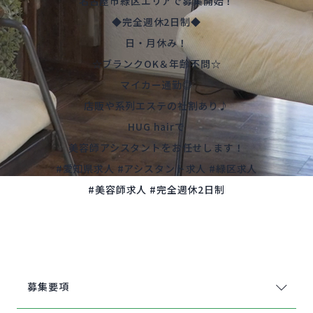
名古屋市緑区エリアで募集開始！
◆完全週休2日制◆
日・月休み！
☆ブランクOK＆年齢不問☆
マイカー通勤◎
店販や系列エステの社割あり♪
HUG hairで
美容師アシスタントをお任せします！
#愛知県求人 #アシスタント求人 #緑区求人
#美容師求人 #完全週休2日制
募集要項